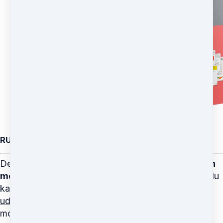
RUN 365
De 3 simple trin til hvordan du som en
travl, voksen
motionist
(+35 år) kan løbe markant hurtigere, så du
kan nå dit
drømmemål som løber
på 12 måneder
uden
at træne hårdere, blive skadet eller miste
motivationen undervejs