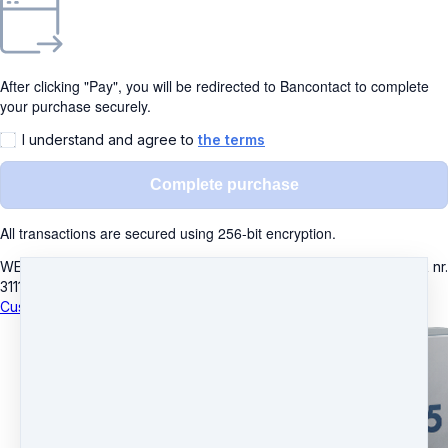
After clicking "Pay", you will be redirected to Bancontact to complete
your purchase securely.
I understand and agree to
the terms
Complete purchase
All transactions are secured using 256-bit encryption.
WE DO RUN
·
Hvedebjergvej 16
·
8220 Brabrand
·
Denmark
·
CVR nr.
31113660
Customer service
·
Terms and conditions