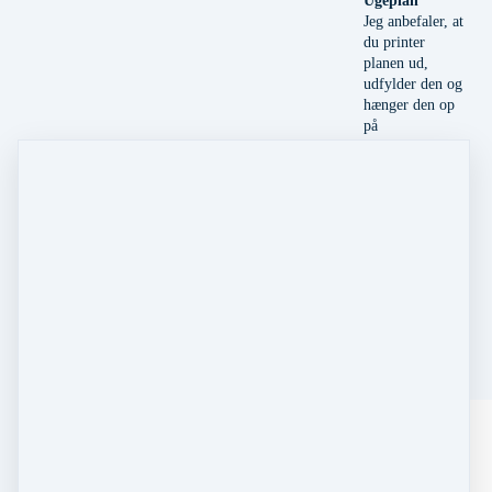
Ugeplan
Jeg anbefaler, at
du printer
planen ud,
udfylder den og
hænger den op
på
opslagstavlen,
køleskabet eller
[indsæt selv et
sted, hvor du
ikke kan undgå
at se den hver
dag].
Ugeplan.pdf
Statusskema
Jeg anbefaler, at