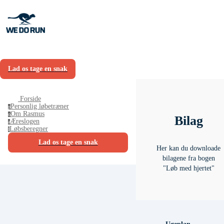
Lad os tage en snak
Forside
Personlig løbetræner
p
Om Rasmus
o
Bilag
Æreslogen
a
Løbsberegner
l
Lad os tage en snak
Her kan du downloade
bilagene fra bogen
"Løb med hjertet"