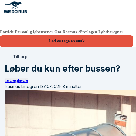
Forside
Personlig løbetræner
Om Rasmus
Æreslogen
Løbsberegner
Lad os tage en snak
Tilbage
Løber du kun efter bussen?
Løbeglæde
Rasmus Lindgren
·
13/10-2021
·
3 minutter