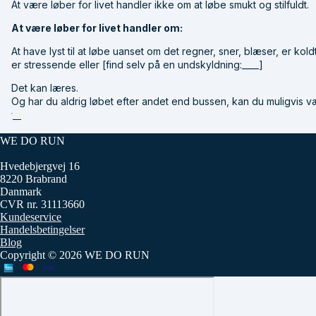
At være løber for livet handler ikke om at løbe smukt og stilfuldt.
At være løber for livet handler om:
At have lyst til at løbe uanset om det regner, sner, blæser, er kold
er stressende eller [find selv på en undskyldning:____]
Det kan læres.
Og har du aldrig løbet efter andet end bussen, kan du muligvis væ
WE DO RUN
Hvedebjergvej 16
8220 Brabrand
Danmark
CVR nr. 31113660
Kundeservice
Handelsbetingelser
Blog
Copyright © 2026 WE DO RUN