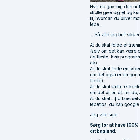
Hvis du gav mig den udf
skulle give dig ét og ku
til, hvordan du bliver moti
løbe…
… Så ville jeg helt sikke
At du skal følge et træ
(selv om det kan være e
de fleste, hvis programm
ok).
At du skal finde en løb
om det også er en god 
fleste).
At du skal sætte et konk
om det er en ok fin idé).
At du skal …[fortsæt selv
løbetips, du kan google d
Jeg ville sige:
Sørg for at have 100%
dit bagland
.