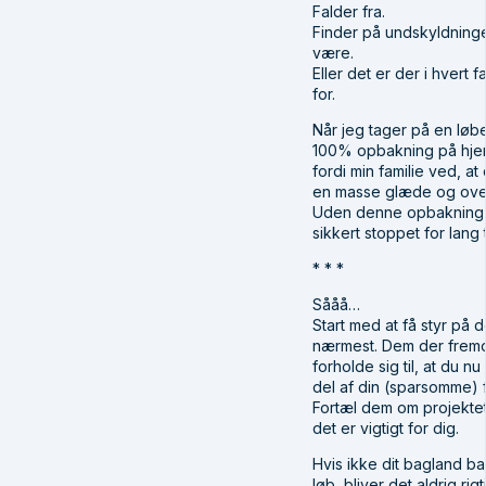
Falder fra.
Finder på undskyldninge
være.
Eller det er der i hvert f
for.
Når jeg tager på en løbe
100% opbakning på hje
fordi min familie ved, at
en masse glæde og ove
Uden denne opbakning v
sikkert stoppet for lang 
* * *
Sååå…
Start med at få styr på d
nærmest. Dem der fremo
forholde sig til, at du nu
del af din (sparsomme) fr
Fortæl dem om projekte
det er vigtigt for dig.
Hvis ikke dit bagland b
løb, bliver det aldrig rig