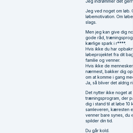
Jeg indrømmer det gern
Jeg ved noget om løb.
løbemotivation. Om løb
slags.
Men jeg kan give dig n
gode råd, træningspro
kærlige spark i r****.
Hvis ikke du har opbakni
løbeprojektet fra dit bag
familie og venner.
Hvis ikke de mennesker 
nærmest, bakker dig op
om at komme i gang med
Ja, så bliver det aldrig r
Det nytter ikke noget at
træningsprogram, der p
dig i stand til at løbe 10 
samleveren, kæresten el
venner bare synes, du er
spilder din tid.
Du går kold.