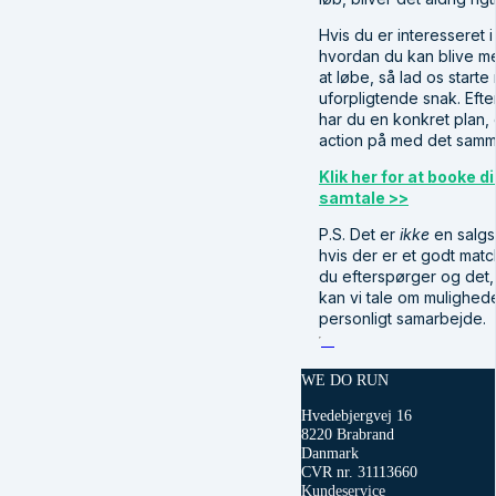
Hvis du er interesseret i
hvordan du kan blive mer
at løbe, så lad os start
uforpligtende snak. Efte
har du en konkret plan,
action på med det samm
Klik her for at booke di
samtale >>
P.S. Det er
ikke
en salgs
hvis der er et godt matc
du efterspørger og det, 
kan vi tale om mulighed
personligt samarbejde.
WE DO RUN
Hvedebjergvej 16
8220 Brabrand
Danmark
CVR nr. 31113660
Kundeservice