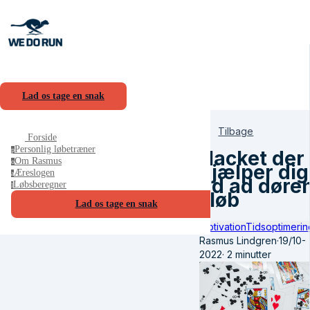
Lad os tage en snak
Tilbage
Forside
Personlig løbetræner
p
Hacket der
Om Rasmus
o
hjælper dig
Æreslogen
a
ud ad døre
Løbsberegner
l
i løb
Lad os tage en snak
Motivation
Tidsoptimerin
Rasmus Lindgren
·
19/10-
2022
·
2 minutter