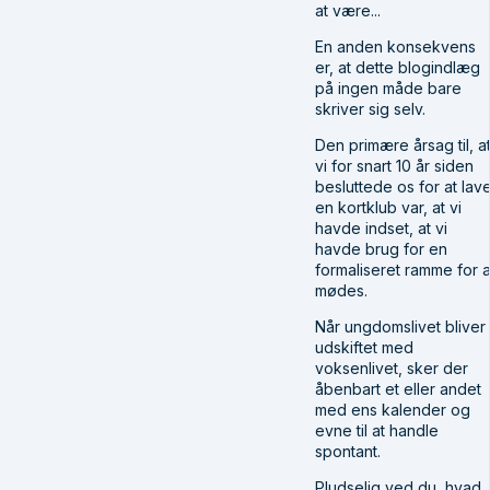
at være...
En anden konsekvens
er, at dette blogindlæg
på ingen måde bare
skriver sig selv.
Den primære årsag til, a
vi for snart 10 år siden
besluttede os for at lav
en kortklub var, at vi
havde indset, at vi
havde brug for en
formaliseret ramme for a
mødes.
Når ungdomslivet bliver
udskiftet med
voksenlivet, sker der
åbenbart et eller andet
med ens kalender og
evne til at handle
spontant.
Pludselig ved du, hvad