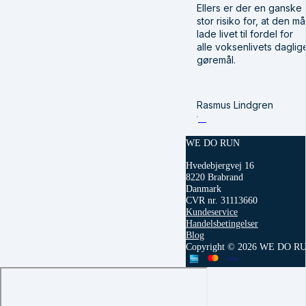
Ellers er der en ganske
stor risiko for, at den må
lade livet til fordel for
alle voksenlivets daglig
gøremål.
Rasmus Lindgren
WE DO RUN
Hvedebjergvej 16
8220 Brabrand
Danmark
CVR nr. 31113660
Kundeservice
Handelsbetingelser
Blog
Copyright © 2026 WE DO R