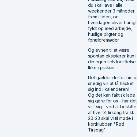
du skal lave i alle
weekender 3 måneder
frem i tiden, og
hverdagen bliver hurtigt
fyldt op med arbejde,
huslige pligter og
forældremøder.
Og evnen til at være
spontan eksisterer kun i
din egen selvforståelse.
Ikke i praksis.
Det gælder derfor om p
snedig vis at få hacket
sig ind i kalenderen!
Og det kan faktisk lade
sig gøre for os - har det
vist sig - ved at beslutte
at hver 3. tirsdag fra kl.
20-23 skal vi til møde i
kortklubben "Rød
Tirsdag".