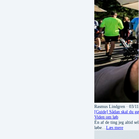
Rasmus Lindgren
· 03/11
[Guide] Sådan skal du gør
Viden om løb
Én af de ting jeg altid se
løbe…
Læs mere