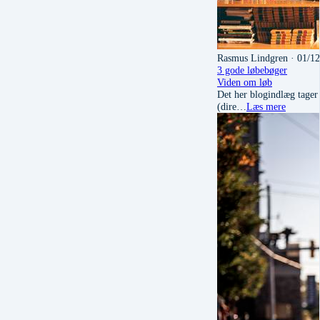
Rasmus Lindgren
· 01/1
3 gode løbebøger
Viden om løb
Det her blogindlæg tager 
(dire…
Læs mere