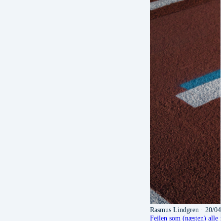
Rasmus Lindgren
· 20/0
Fejlen som (næsten) alle 