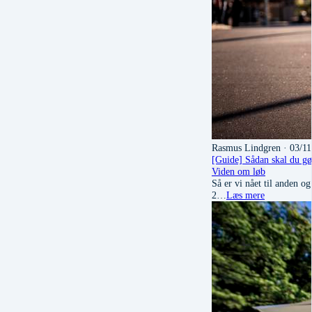
Rasmus Lindgren
· 03/11
[Guide] Sådan skal du gør
Viden om løb
Så er vi nået til anden o
2…
Læs mere