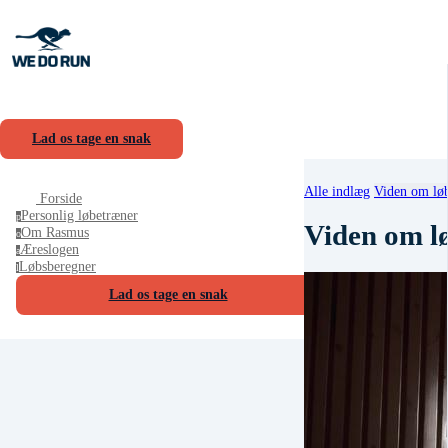
Lad os tage en snak
Alle indlæg
Viden om lø
Forside
Personlig løbetræner
p
Viden om l
Om Rasmus
o
Æreslogen
a
Løbsberegner
l
Lad os tage en snak