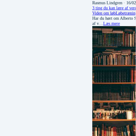
Rasmus Lindgren
· 16/0
3 ting du kan lære af ver
Viden om løb
Løbetrænin
Har du hørt om Alberto Sa
af v…
Læs mere