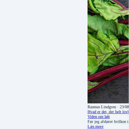
Rasmus Lindgren
· 23/0
Hvad er det, der helt lov
Viden om løb
Før jeg afslører hvilken t
Læs mere