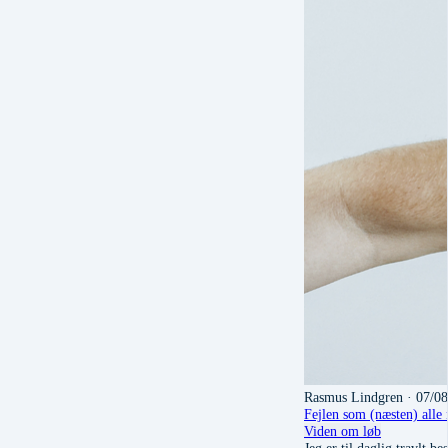
Rasmus Lindgren
· 07/0
Fejlen som (næsten) alle 
Viden om løb
Jeg er til daglig travlt 