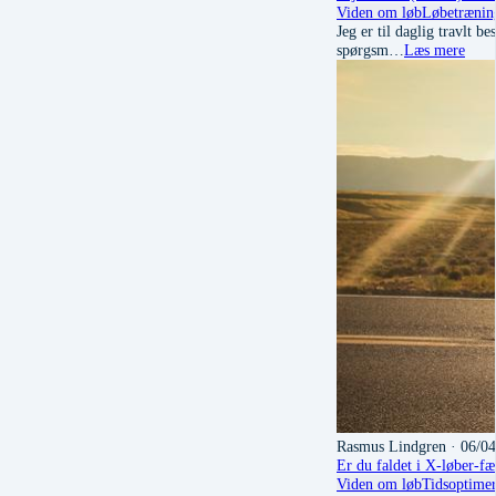
Viden om løb
Løbetrænin
Jeg er til daglig travlt 
spørgsm…
Læs mere
Rasmus Lindgren
· 06/0
Er du faldet i X-løber-f
Viden om løb
Tidsoptime