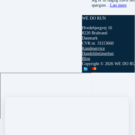
spørgsm…
Læs mere
WE DO RUN
Hvedebjergvej 16
8220 Brabrand
Danmark
CVR nr. 31113660
Kundeservice
Handelsbetingelser
Blog
Copyright © 2026 WE DO R